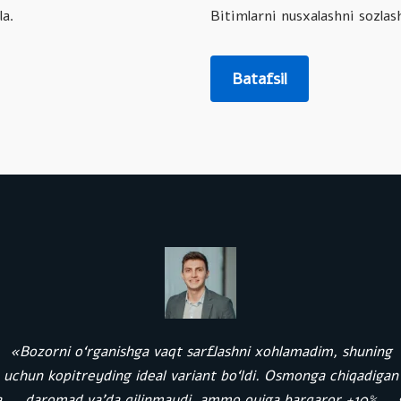
la.
Bitimlarni nusxalashni sozla
Batafsil
«Bozorni o‘rganishga vaqt sarflashni xohlamadim, shuning
uchun kopitreyding ideal variant bo‘ldi. Osmonga chiqadigan
a
daromad va’da qilinmaydi, ammo oyiga barqaror +10%