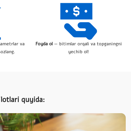
ametrlar va
Foyda ol
— bitimlar orqali va topganingni
sozlang.
yechib ol!
otlari quyida: