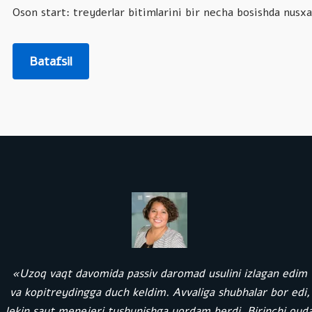
Oson start: treyderlar bitimlarini bir necha bosishda nusxa
Batafsil
«Uzoq vaqt davomida passiv daromad usulini izlagan edim
va kopitreydingga duch keldim. Avvaliga shubhalar bor edi,
lekin sayt menejeri tushunishga yordam berdi. Birinchi oyd