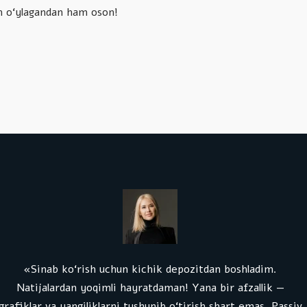
sh o‘ylagandan ham oson!
«Sinab ko‘rish uchun kichik depozitdan boshladim.
Natijalardan yoqimli hayratdaman! Yana bir afzallik —
grafiklar va yangiliklarni tushunib o‘tirish shart emas. Passiv