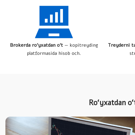
Brokerda ro‘yxatdan o‘t
— kopitreyding
Treyderni t
platformasida hisob och.
st
Ro‘yxatdan o‘