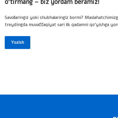
o‘tirmang – biz yordam beramiz!
Savollaringiz yoki shubhalaringiz bormi? Maslahatchimizg
treydingda muvaffaqiyat sari ilk qadamni qo‘yishga yo
Yozish