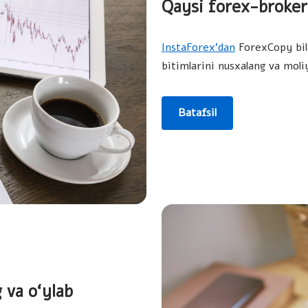
Qaysi forex-brokeri
I
nstaForex’dan
ForexCopy bila
bitimlarini nusxalang va moli
Batafsil
 va o‘ylab