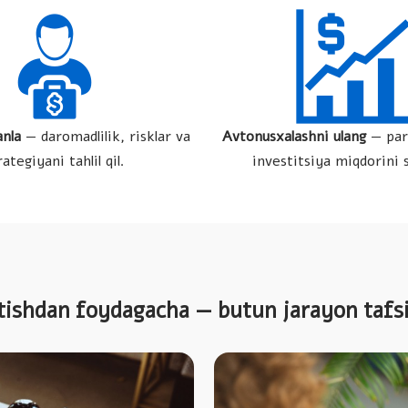
anla
— daromadlilik, risklar va
Avtonusxalashni ulang
— par
rategiyani tahlil qil.
investitsiya miqdorini 
tishdan foydagacha — butun jarayon tafsil