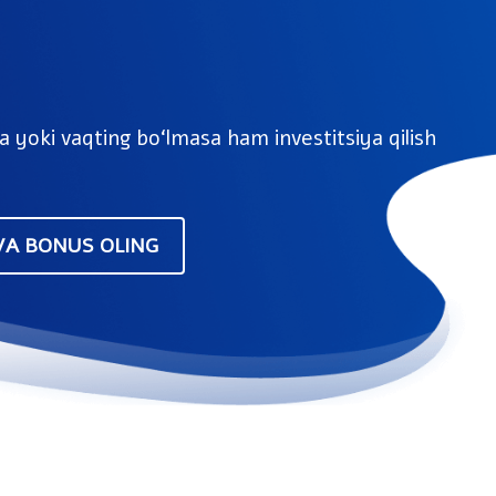
ba yoki vaqting bo‘lmasa ham investitsiya qilish
VA BONUS OLING