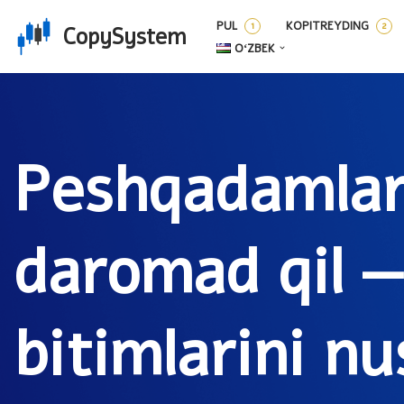
PUL
KOPITREYDING
CopySystem
Skip
OʻZBEK
to
content
Peshqadamlar 
daromad qil —
bitimlarini n