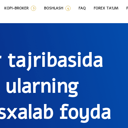
KOPI-BROKER
BOSHLASH
FAQ
FOREX TA’LIM
tajribasida
 ularning
usxalab foyda