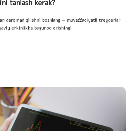
ni tanlash kerak?
n daromad qilishni boshlang — muvaffaqiyatli treyderlar
yaviy erkinlikka bugunoq erishing!